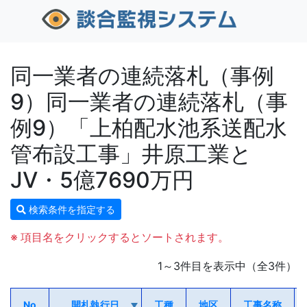
同一業者の連続落札（事例
9）同一業者の連続落札（事
例9）「上柏配水池系送配水
管布設工事」井原工業と
JV・5億7690万円
検索条件を指定する
※ 項目名をクリックするとソートされます。
1～3件目を表示中（全3件）
No
開札執行日
工種
地区
工事名称