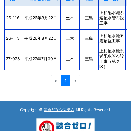
井
上柏配水池系
㈱
26-116
平成26年8月22日
土木
三島
送配水管布設
栄
工事
定
井
上柏配水池耐
26-115
平成26年8月22日
土木
三島
㈱
震補強工事
特
上柏配水池系
井
送配水管布設
㈱
27-078
平成27年7月30日
土木
三島
工事（第２工
栄
区）
定
«
1
»
Copyright ©
談合監視システム
All Rights Reserved.