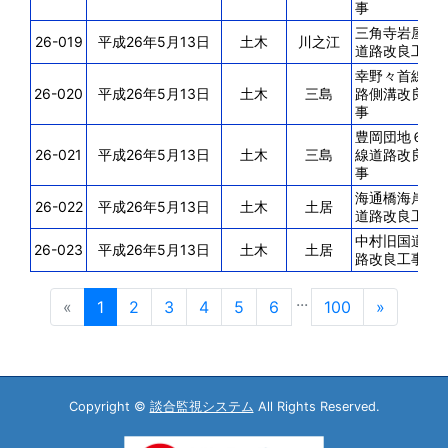
事
三角寺岩屋線
26-019
平成26年5月13日
土木
川之江
道路改良工事
幸野々首線道
26-020
平成26年5月13日
土木
三島
路側溝改良工
事
豊岡団地６号
26-021
平成26年5月13日
土木
三島
線道路改良工
事
海通橋海岸線
26-022
平成26年5月13日
土木
土居
道路改良工事
中村旧国道線
26-023
平成26年5月13日
土木
土居
路改良工事
...
«
1
2
3
4
5
6
100
»
Copyright ©
談合監視システム
All Rights Reserved.