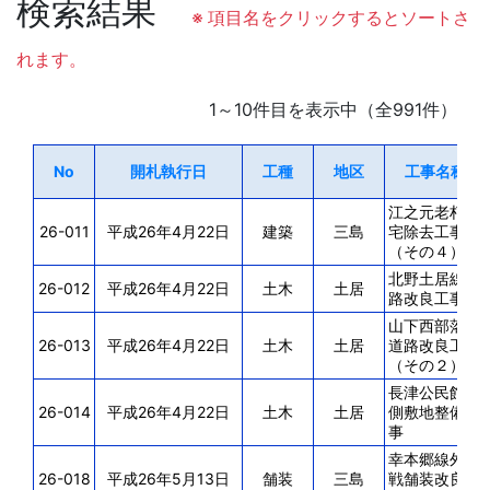
検索結果
※ 項目名をクリックするとソートさ
れます。
1～10件目を表示中（全991件）
No
開札執行日
工種
地区
工事名称
江之元老朽住
26-011
平成26年4月22日
建築
三島
宅除去工事
（その４）
北野土居線道
26-012
平成26年4月22日
土木
土居
路改良工事
山下西部落線
26-013
平成26年4月22日
土木
土居
道路改良工事
（その２）
長津公民館南
26-014
平成26年4月22日
土木
土居
側敷地整備工
事
幸本郷線外１
26-018
平成26年5月13日
舗装
三島
戦舗装改良工