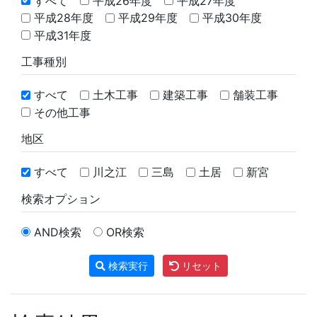
すべて
平成26年度
平成27年度
平成28年度
平成29年度
平成30年度
平成31年度
工事種別
すべて
土木工事
建築工事
舗装工事
その他工事
地区
すべて
川之江
三島
土居
新宮
検索オプション
AND検索
OR検索
検索実行
リセット