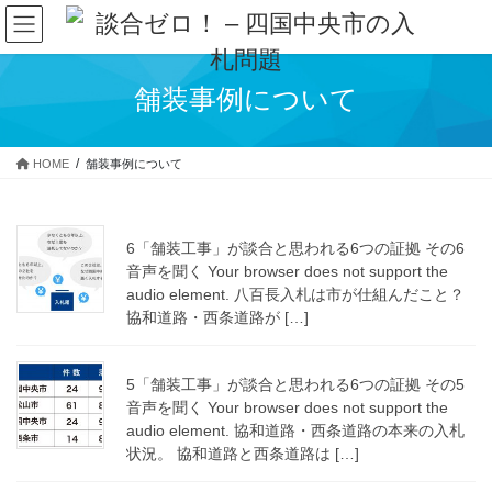
コ
ナ
ン
ビ
テ
ゲ
ン
ー
舗装事例について
ツ
シ
へ
ョ
ス
ン
HOME
舗装事例について
キ
に
ッ
移
プ
動
6「舗装工事」が談合と思われる6つの証拠 その6
音声を聞く Your browser does not support the
audio element. 八百長入札は市が仕組んだこと？
協和道路・西条道路が […]
5「舗装工事」が談合と思われる6つの証拠 その5
音声を聞く Your browser does not support the
audio element. 協和道路・西条道路の本来の入札
状況。 協和道路と西条道路は […]